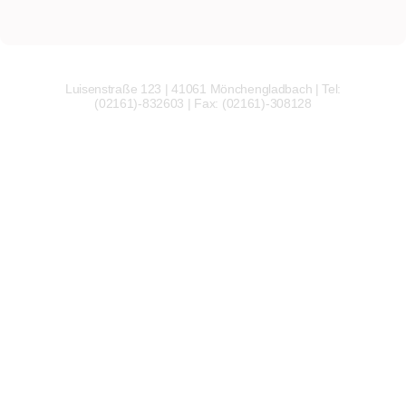
Luisenstraße 123 | 41061 Mönchengladbach | Tel:
(02161)-832603 | Fax: (02161)-308128
Wir
verwenden
auf
unserer
Website
technisch
notwendige
Cookies,
um
unsere
Funktionen
bereitzustellen,
zu
schützen