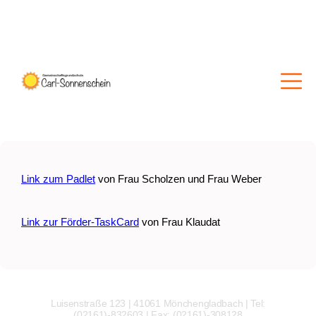
Link zum Padlet
von Frau Scholzen und Frau Weber
Link zur Förder-TaskCard
von Frau Klaudat
Luisenstraße 123 | 41061 Mönchengladbach | Tel:
(02161)-832603 | Fax: (02161)-308128