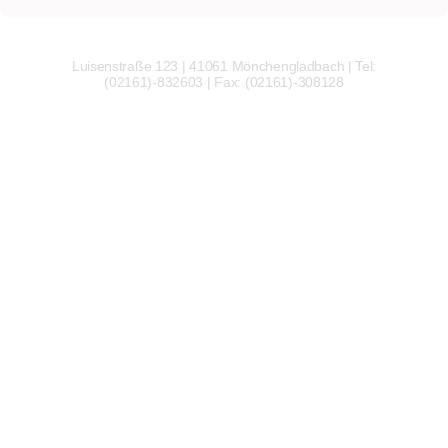
Luisenstraße 123 | 41061 Mönchengladbach | Tel:
(02161)-832603 | Fax: (02161)-308128
Wir
verwenden
auf
unserer
Website
technisch
notwendige
Cookies,
um
unsere
Funktionen
bereitzustellen,
zu
schützen
und
zu