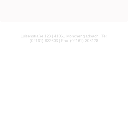
Luisenstraße 123 | 41061 Mönchengladbach | Tel:
(02161)-832603 | Fax: (02161)-308128
Wir
verwenden
auf
unserer
Website
technisch
notwendige
Cookies,
um
unsere
Funktionen
bereitzustellen,