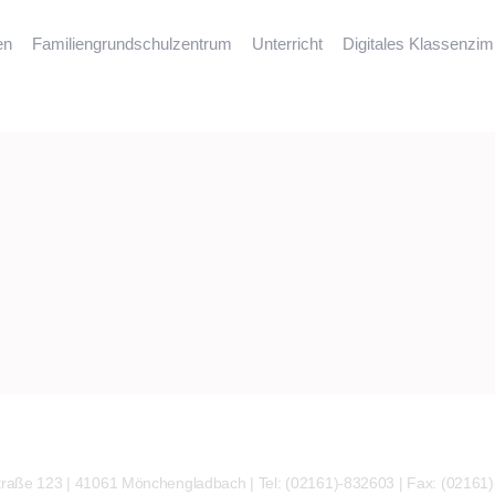
en
Familiengrundschulzentrum
Unterricht
Digitales Klassenzi
traße 123 | 41061 Mönchengladbach | Tel: (02161)-832603 | Fax: (02161