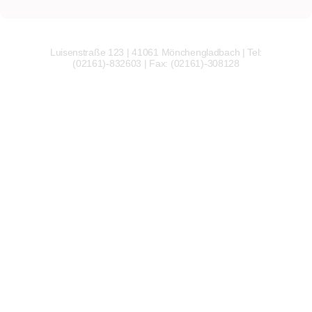
Luisenstraße 123 | 41061 Mönchengladbach | Tel:
(02161)-832603 | Fax: (02161)-308128
Wir
verwenden
auf
unserer
Website
technisch
notwendige
Cookies,
um
unsere
Funktionen
bereitzustellen,
zu
schützen
und