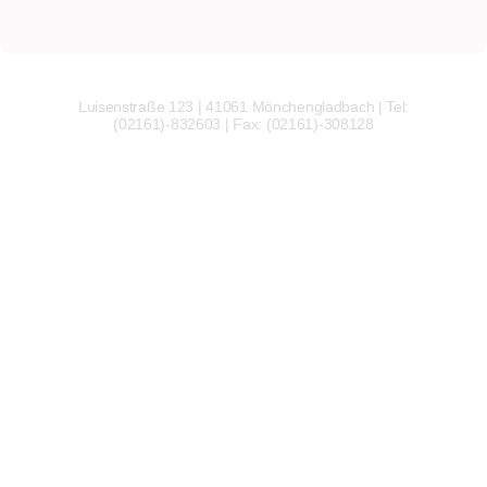
Luisenstraße 123 | 41061 Mönchengladbach | Tel:
(02161)-832603 | Fax: (02161)-308128
Wir
verwenden
auf
unserer
Website
technisch
notwendige
Cookies,
um
unsere
Funktionen
bereitzustellen,
zu
schützen