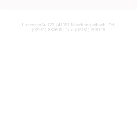
Luisenstraße 123 | 41061 Mönchengladbach | Tel:
(02161)-832603 | Fax: (02161)-308128
Wir
verwenden
auf
unserer
Website
technisch
notwendige
Cookies,
um
unsere
Funktionen
bereitzustellen,
zu
schützen
und