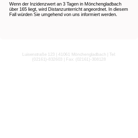
Wenn der Inzidenzwert an 3 Tagen in Mönchengladbach
über 165 liegt, wird Distanzunterricht angeordnet. In diesem
Fall würden Sie umgehend von uns informiert werden.
Luisenstraße 123 | 41061 Mönchengladbach | Tel:
(02161)-832603 | Fax: (02161)-308128
Wir
verwenden
auf
unserer
Website
technisch
notwendige
Cookies,
um