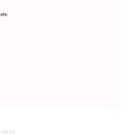
ehr.
)-308128