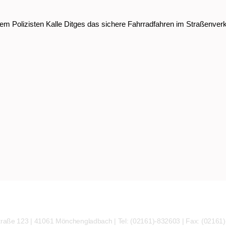
dem Polizisten Kalle Ditges das sichere Fahrradfahren im Straßenverk
traße 123 | 41061 Mönchengladbach | Tel: (02161)-832603 | Fax: (02161