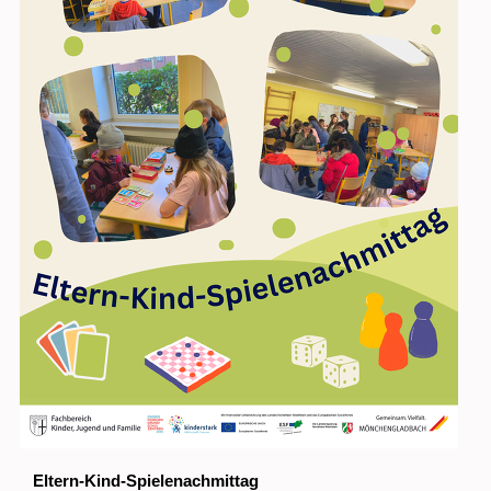
Eltern-Kind-Spielenachmittag