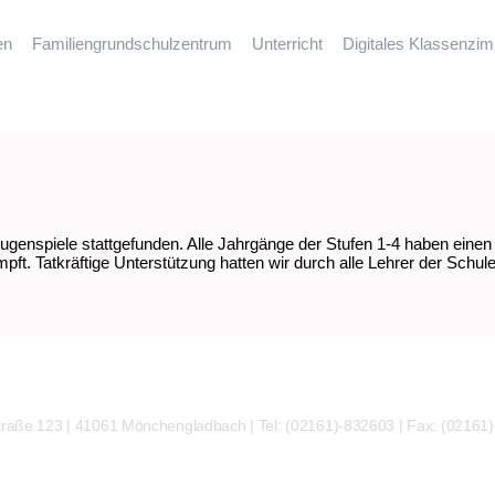
en
Familiengrundschulzentrum
Unterricht
Digitales Klassenzi
genspiele stattgefunden. Alle Jahrgänge der Stufen 1-4 haben einen 
Tatkräftige Unterstützung hatten wir durch alle Lehrer der Schule un
traße 123 | 41061 Mönchengladbach | Tel: (02161)-832603 | Fax: (02161