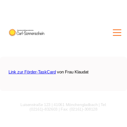
Link zur Förder-TaskCard
von Frau Klaudat
Luisenstraße 123 | 41061 Mönchengladbach | Tel:
(02161)-832603 | Fax: (02161)-308128